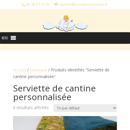
06 18 57 47 45
contact@ocreationcouture.fr
MENU
Accueil
/
Boutique
/ Produits identifiés “Serviette de
cantine personnalisée”
Serviette de cantine
personnalisée
6 résultats affichés