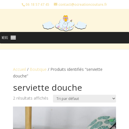
06 18 57 47 45
contact@ocreationcouture.fr
MENU
Accueil
/
Boutique
/ Produits identifiés “serviette
douche”
serviette douche
2 résultats affichés