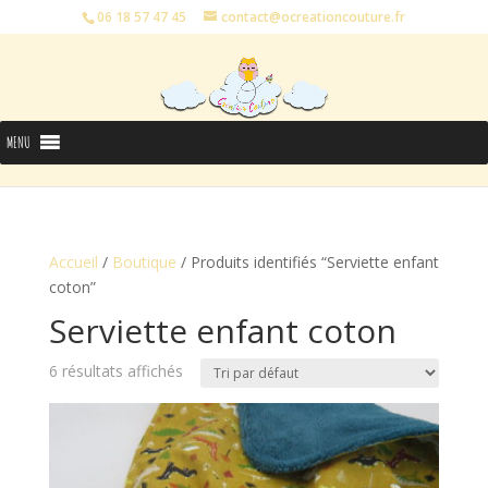
06 18 57 47 45
contact@ocreationcouture.fr
MENU
Accueil
/
Boutique
/ Produits identifiés “Serviette enfant
coton”
Serviette enfant coton
6 résultats affichés