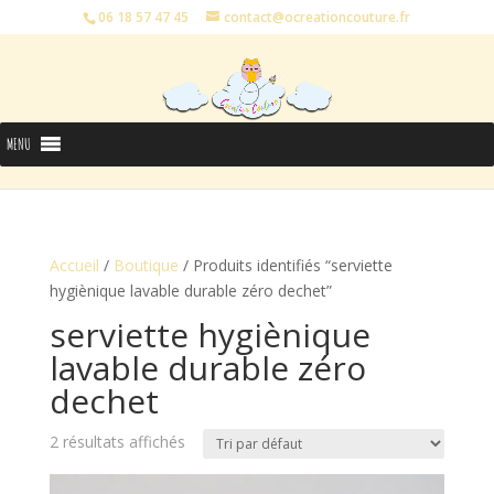
06 18 57 47 45
contact@ocreationcouture.fr
MENU
Accueil
/
Boutique
/ Produits identifiés “serviette
hygiènique lavable durable zéro dechet”
serviette hygiènique
lavable durable zéro
dechet
2 résultats affichés