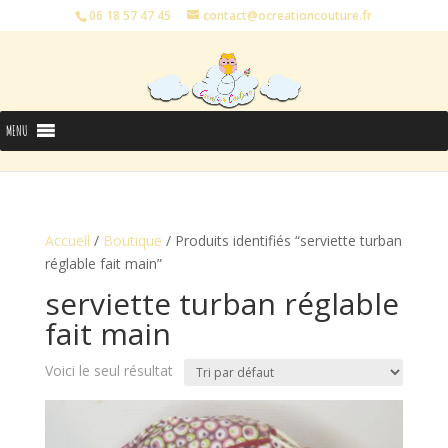
06 18 57 47 45
contact@ocreationcouture.fr
MENU
Accueil
/
Boutique
/ Produits identifiés “serviette turban
réglable fait main”
serviette turban réglable
fait main
Voici le seul résultat