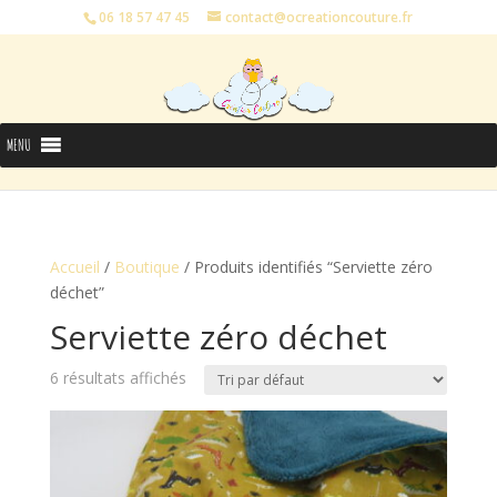
06 18 57 47 45
contact@ocreationcouture.fr
MENU
Accueil
/
Boutique
/ Produits identifiés “Serviette zéro
déchet”
Serviette zéro déchet
6 résultats affichés