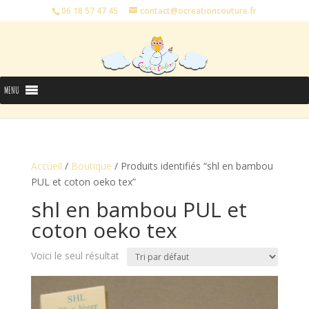
06 18 57 47 45
contact@ocreationcouture.fr
MENU
Accueil
/
Boutique
/ Produits identifiés “shl en bambou
PUL et coton oeko tex”
shl en bambou PUL et
coton oeko tex
Voici le seul résultat