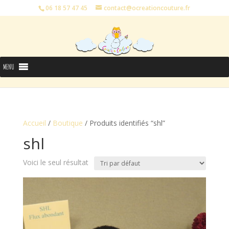
06 18 57 47 45
contact@ocreationcouture.fr
MENU
Accueil
/
Boutique
/ Produits identifiés “shl”
shl
Voici le seul résultat