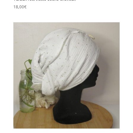
18,00
€