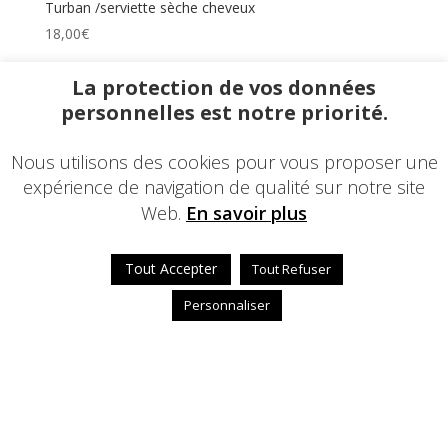
Turban /serviette sèche cheveux
18,00
€
La protection de vos données
personnelles est notre priorité.
Nous utilisons des cookies pour vous proposer une
expérience de navigation de qualité sur notre site
Web.
En savoir plus
Tout Accepter
Tout Refuser
Personnaliser