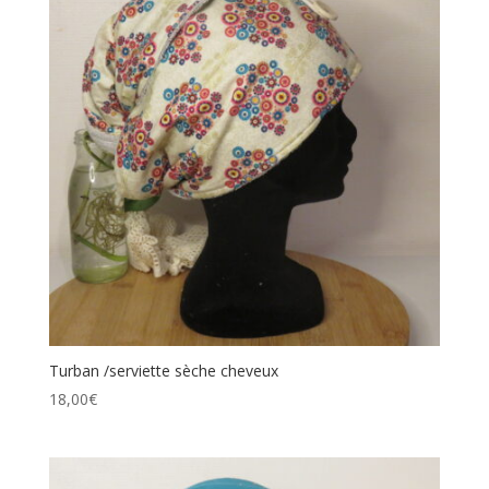
Turban /serviette sèche cheveux
18,00
€