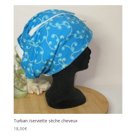
Turban /serviette sèche cheveux
18,00
€