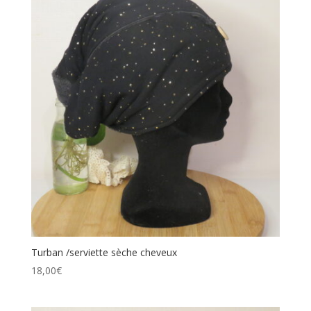
Turban /serviette sèche cheveux
18,00
€