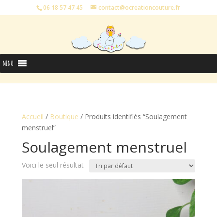
06 18 57 47 45
contact@ocreationcouture.fr
MENU
Accueil
/
Boutique
/ Produits identifiés “Soulagement
menstruel”
Soulagement menstruel
Voici le seul résultat