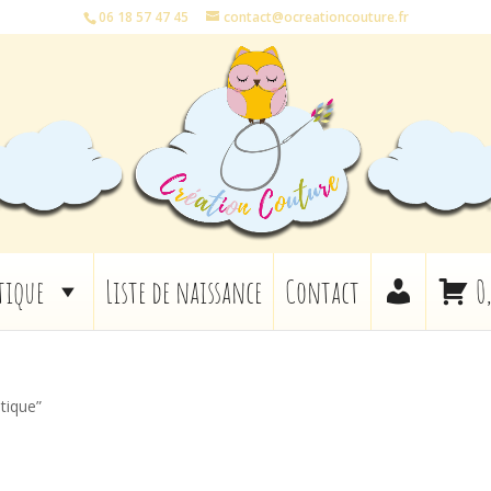
06 18 57 47 45
contact@ocreationcouture.fr
tique
Liste de naissance
Contact
0
atique”