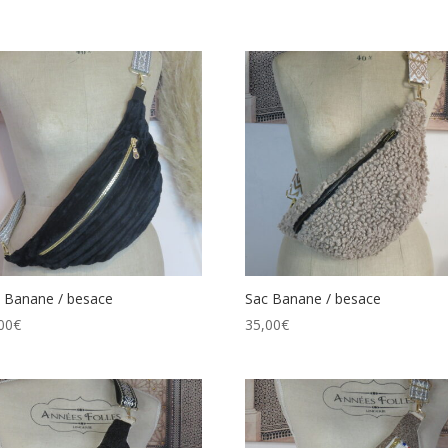
 Banane / besace
Sac Banane / besace
00
€
35,00
€