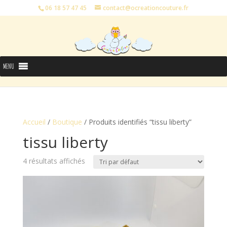
06 18 57 47 45
contact@ocreationcouture.fr
MENU
Accueil
/
Boutique
/ Produits identifiés “tissu liberty”
tissu liberty
4 résultats affichés