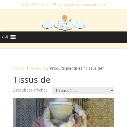
06 18 57 47 45
contact@ocreationcouture.fr
MENU
Accueil
/
Boutique
/ Produits identifiés “Tissus de”
Tissus de
2 résultats affichés