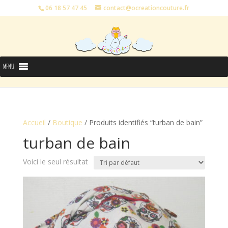
06 18 57 47 45
contact@ocreationcouture.fr
MENU
Accueil
/
Boutique
/ Produits identifiés “turban de bain”
turban de bain
Voici le seul résultat