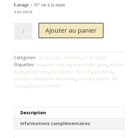
Lavage :
30° ou à la main
3 en stock
quantité
Ajouter au panier
de
étui
/pochette
à
Catégories :
Accessoires femmes
,
La Boutique
lunettes
Étiquettes :
etui
,
etui couture
,
etui double gaze
,
etui fait
main
,
etui lunette
,
etui lunette fait main
,
pochette
,
pochette fabrication artisannal
,
pochette lunette fait
main
,
pochette lunettte
Description
Informations complémentaires