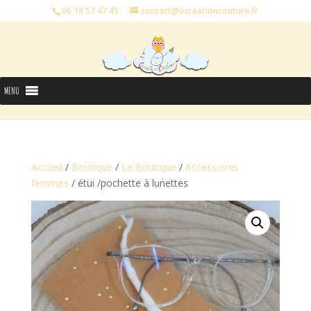
06 18 57 47 45
contact@ocreationcouture.fr
MENU
Accueil
/
Boutique
/
La Boutique
/
Accessoires
femmes
/ étui /pochette à lunettes