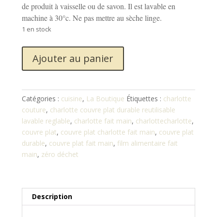
de produit à vaisselle ou de savon. Il est lavable en
machine à 30°c. Ne pas mettre au sèche linge.
1 en stock
quantité
Ajouter au panier
de
Couvre-
plat
charlotte
Catégories :
cuisine
,
La Boutique
Étiquettes :
charlotte
grande
couture
,
charlotte couvre plat durable reutilisable
taille
lavable reglable
,
charlotte fait main
,
charlottecharlotte
,
30cm
couvre plat
,
couvre plat charlotte fait main
,
couvre plat
durable
,
couvre plat fait main
,
film alimentaire fait
main
,
zéro déchet
Description