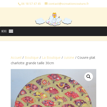
06 18 57 47 45
contact@ocreationcouture.fr
MENU
Accueil
/
Boutique
/
La Boutique
/
cuisine
/ Couvre-plat
charlotte grande taille 30cm