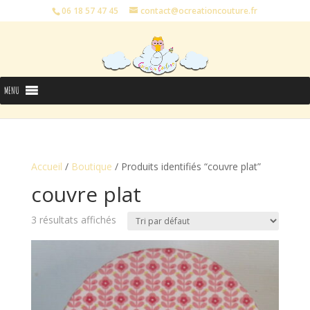
06 18 57 47 45
contact@ocreationcouture.fr
MENU
Accueil
/
Boutique
/ Produits identifiés “couvre plat”
couvre plat
3 résultats affichés