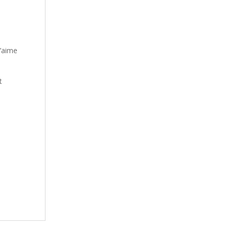
n’aime
t