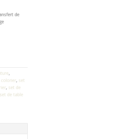
ransfert de
ge
ture
,
 colorier
,
set
rier
,
set de
set de table