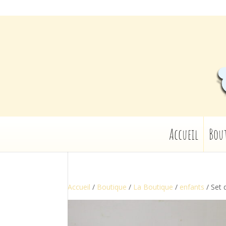
Accueil
Bou
Accueil
/
Boutique
/
La Boutique
/
enfants
/ Set 