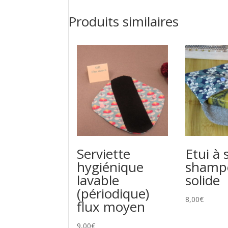
Produits similaires
Serviette
Etui à 
hygiénique
shamp
lavable
solide
(périodique)
8,00
€
flux moyen
9,00
€