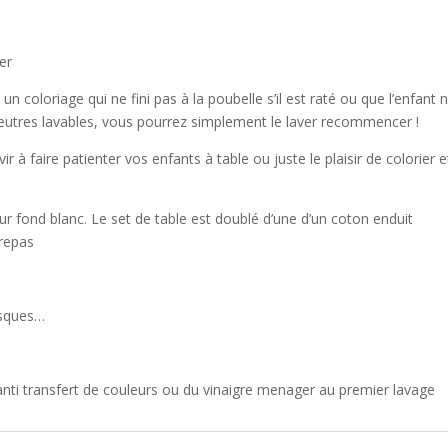
er
un coloriage qui ne fini pas à la poubelle s’il est raté ou que l’enfant 
s feutres lavables, vous pourrez simplement le laver recommencer !
vir à faire patienter vos enfants à table ou juste le plaisir de colorier e
ur fond blanc. Le set de table est doublé d’une d’un coton enduit
 repas
asques…
e anti transfert de couleurs ou du vinaigre menager au premier lavage