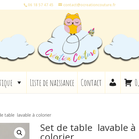
06 18 57 47 45
contact@ocreationcouture.fr
tique
Liste de naissance
Contact
0
de table lavable à colorier
Set de table lavable à
colorier