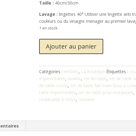
Taille :
40cm/30cm
Lavage :
lingettes 40° Utiliser une lingette anti t
couleurs ou du vinaigre menager au premier lava
1 en stock
quantité
Ajouter au panier
de
Set
de
table
Catégories :
enfants
,
La Boutique
Étiquettes :
cou
lavable
imperméable
,
lavable
,
set de table
,
set de table a
à
de table coton
,
set de table fait main tissu a colo
colorier
table impermeable
,
set de table pour restaurant
,
reutilisable à l'infini
,
touraine
entaires