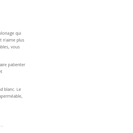
oloriage qui
nt n’aime plus
ables, vous
faire patienter
et
d blanc. Le
imperméable,
s…