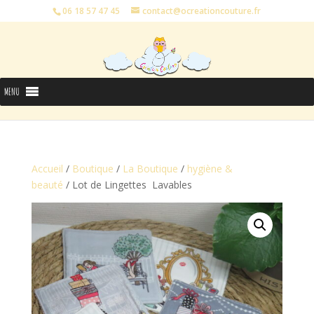
06 18 57 47 45
contact@ocreationcouture.fr
MENU
Accueil
/
Boutique
/
La Boutique
/
hygiène &
beauté
/ Lot de Lingettes Lavables