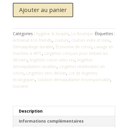
quantité
Ajouter au panier
de
Lot
de
Lingettes
Catégories :
hygiène & beauté
,
La Boutique
Étiquettes :
Lavables
Artisanat éco-friendly
,
couture
,
couture indre et loire
,
Démaquillage durable
,
Économie de coton
,
Lavage en
machine à 40°C
,
Lingettes conçues pour réduire les
déchets
,
lingettes coton oeko tex
,
lingettes
démaquillantes lavables
,
Lingettes réutilisables en
coton
,
Lingettes zéro déchet
,
Lot de lingettes
écologiques
,
Solution démaquillante écoresponsable
,
touraine
Description
Informations complémentaires