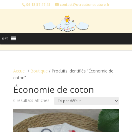
06 18 57 47 45
contact@ocreationcouture.fr
MENU
Accueil
/
Boutique
/ Produits identifiés “Économie de
coton”
Économie de coton
6 résultats affichés