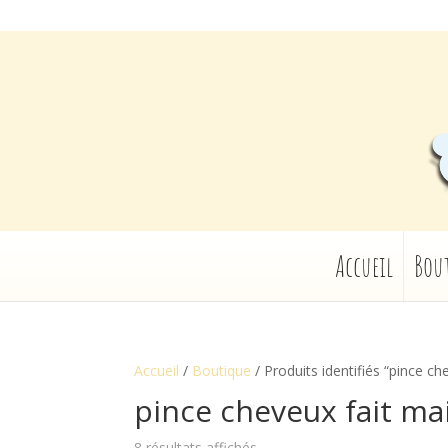
Accueil
Bou
Accueil
/
Boutique
/ Produits identifiés “pince ch
pince cheveux fait ma
8 résultats affichés