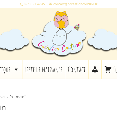
06 18 57 47 45
contact@ocreationcouture.fr
tique
Liste de naissance
Contact
0
eveux fait main”
in