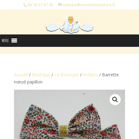
06 18 57 47 45
contact@ocreationcouture.fr
MENU
Accueil
/
Boutique
/
La Boutique
/
enfants
/ Barrette
nœud papillon