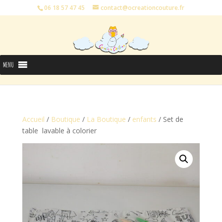
06 18 57 47 45
contact@ocreationcouture.fr
MENU
Accueil
/
Boutique
/
La Boutique
/
enfants
/ Set de
table lavable à colorier