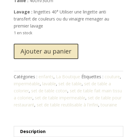
Taille :
40cm/30cm
Lavage :
lingettes 40° Utiliser une lingette anti
transfert de couleurs ou du vinaigre menager au
premier lavage
1 en stock
quantité
Ajouter au panier
de
Set
de
table
Catégories :
enfants
,
La Boutique
Étiquettes :
couture
,
lavable
imperméable
,
lavable
,
set de table
,
set de table a
à
colorier
,
set de table coton
,
set de table fait main tissu
colorier
a colorier
,
set de table impermeable
,
set de table pour
restaurant
,
set de table reutilisable à l'infini
,
touraine
Description